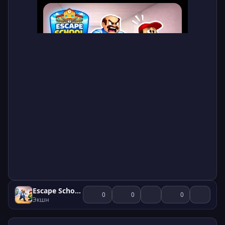
Escape School Duel
0
0
0
Экшн