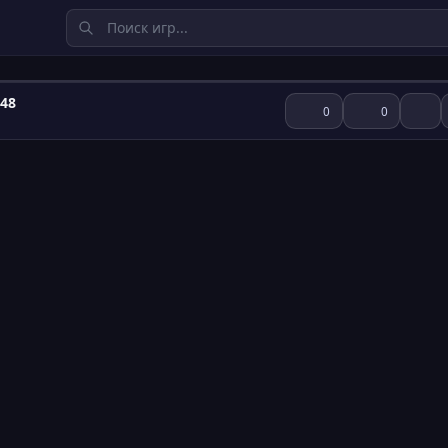
48
0
0